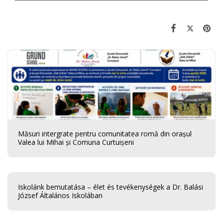
Măsuri intergrate pentru comunitatea romă din orașul
Valea lui Mihai și Comuna Curtuișeni
Iskolánk bemutatása – élet és tevékenységek a Dr. Balási
József Általános Iskolában