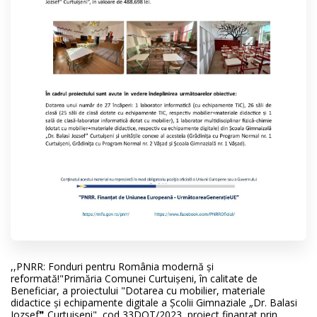
,,PNRR: Fonduri pentru România modernă şi
reformată!"Primăria Comunei Curtuişeni, în calitate de
Beneficiar, a proiectului "Dotarea cu mobilier, materiale
didactice şi echipamente digitale a Școlii Gimnaziale „Dr. Balasi
Jozsef❞ Curtuişeni", cod 33DOT/2023, proiect finanțat prin