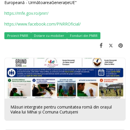
Europeană - UrmătoareaGenerațieUE"
https://mfe.gov.ro/pnrr/
https://www.facebook.com/PNRROficial/
Proiect PNRR
Dotare cu mobilier
Fonduri din PNRR
Măsuri intergrate pentru comunitatea romă din orașul
Valea lui Mihai și Comuna Curtuișeni