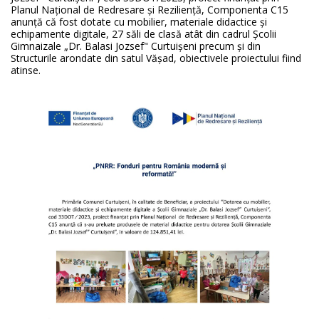
Planul Național de Redresare şi Reziliență, Componenta C15
anunţă că fost dotate cu mobilier, materiale didactice şi
echipamente digitale, 27 săli de clasă atât din cadrul Şcolii
Gimnaizale „Dr. Balasi Jozsef" Curtuişeni precum și din
Structurile arondate din satul Văşad, obiectivele proiectului fiind
atinse.