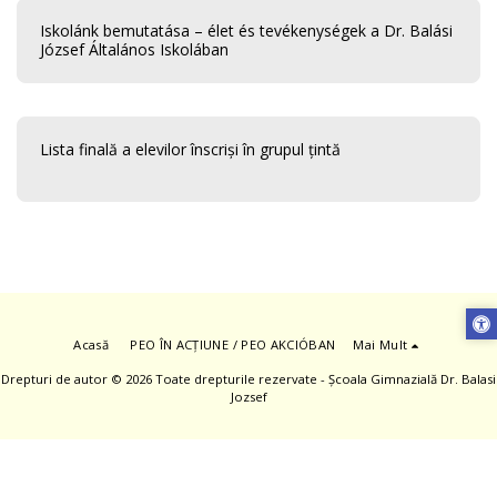
Iskolánk bemutatása – élet és tevékenységek a Dr. Balási
József Általános Iskolában
Lista finală a elevilor înscriși în grupul țintă
Acasă
PEO ÎN ACȚIUNE / PEO AKCIÓBAN
Mai Mult
Drepturi de autor © 2026 Toate drepturile rezervate -
Școala Gimnazială Dr. Balasi
Jozsef