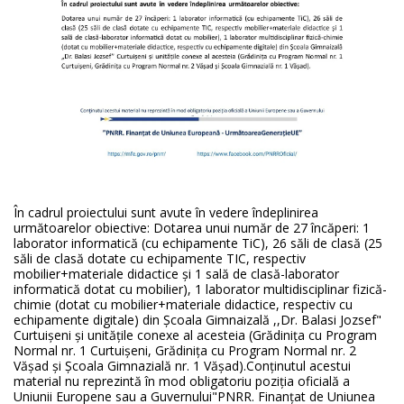
În cadrul proiectului sunt avute în vedere îndeplinirea
următoarelor obiective: Dotarea unui număr de 27 încăperi: 1
laborator informatică (cu echipamente TiC), 26 săli de clasă (25
săli de clasă dotate cu echipamente TIC, respectiv
mobilier+materiale didactice şi 1 sală de clasă-laborator
informatică dotat cu mobilier), 1 laborator multidisciplinar fizică-
chimie (dotat cu mobilier+materiale didactice, respectiv cu
echipamente digitale) din Școala Gimnaizală ,,Dr. Balasi Jozsef"
Curtuișeni și unitățile conexe al acesteia (Grădinița cu Program
Normal nr. 1 Curtuişeni, Grădinița cu Program Normal nr. 2
Văşad și Școala Gimnazială nr. 1 Văşad).Conţinutul acestui
material nu reprezintă în mod obligatoriu poziţia oficială a
Uniunii Europene sau a Guvernului"PNRR. Finanţat de Uniunea