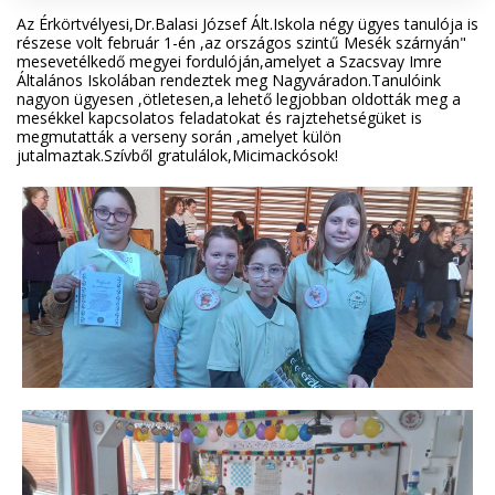
Az Érkörtvélyesi,Dr.Balasi József Ált.Iskola négy ügyes tanulója is
részese volt február 1-én ,az országos szintű Mesék szárnyán"
mesevetélkedő megyei fordulóján,amelyet a Szacsvay Imre
Általános Iskolában rendeztek meg Nagyváradon.Tanulóink
nagyon ügyesen ,ötletesen,a lehető legjobban oldották meg a
mesékkel kapcsolatos feladatokat és rajztehetségüket is
megmutatták a verseny során ,amelyet külön
jutalmaztak.Szívből gratulálok,Micimackósok!