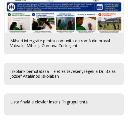
Măsuri intergrate pentru comunitatea romă din orașul
Valea lui Mihai și Comuna Curtuișeni
Iskolánk bemutatása – élet és tevékenységek a Dr. Balási
József Általános Iskolában
Lista finală a elevilor înscriși în grupul țintă